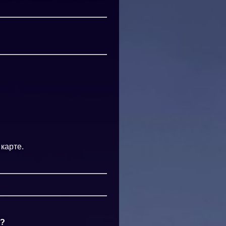
карте.
а?