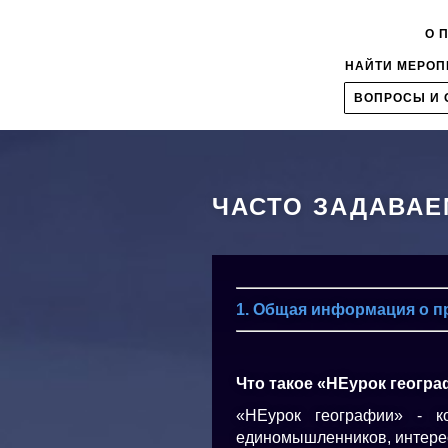
Skip
to
О 
ГЛАВНОЕ
main
НАЙТИ МЕРОП
МЕНЮ
content
1
ВОПРОСЫ И 
ЧАСТО ЗАДАВАЕ
1. Общая информация о п
Что такое «НЕурок геогр
«НЕурок географии» - к
единомышленников, интерес