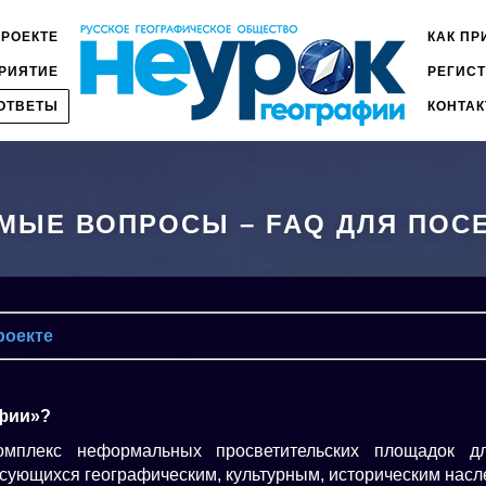
ПРОЕКТЕ
КАК ПР
ГЛАВ
РИЯТИЕ
РЕГИС
МЕН
2
ОТВЕТЫ
КОНТА
МЫЕ ВОПРОСЫ – FAQ ДЛЯ ПОС
роекте
афии»?
омплекс неформальных просветительских площадок д
ующихся географическим, культурным, историческим насл