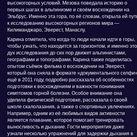
высокогорных условий. Мезова поведала историю о
первых шагах в альпинизме и своём восхождении на
Эльбрус. Именно эта гора, по её словам, открыла ей пут
к исследованию высокогорных регионов мира —
Килиманджаро, Эверест, Манаслу.
Карина отметила, что когда-то люди начали идти в горы,
чтобы узнать, что находится за горизонтом, и именно это
дух исследования до сих пор движет альпинистами,
географами и топографами. Карина также поделилась
опытом съёмок фильма о восхождении на Эверест,
который она сняла в формате «документального селфи
ещё в 2011 году, подробно рассказала об особенностях
подготовки к восхождениям и важности понимания
симптомов горной болезни. Особое внимание она
уделила физической подготовке, рассказала о своей
школе скалолазания, а также о спортивных увлечениях.
Например, одним из её любимых видов активности
является плавание, которое помогает тренировать
выносливость и дыхание. Гости мероприятия даже
узнали несколько упражнений для задержки дыхания в