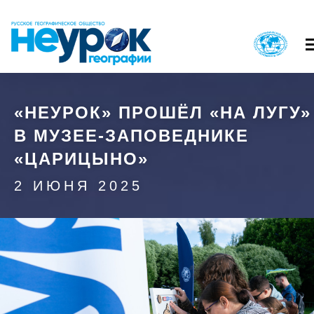
Перейти
к
основному
содержанию
Вход в личный кабинет
«НЕУРОК» ПРОШЁЛ «НА ЛУГУ»
О ПРОЕКТЕ
КАК ПРИНЯТЬ
В МУЗЕЕ-ЗАПОВЕДНИКЕ
ГЛАВНОЕ
ГЛАВНОЕ
МЕНЮ
МЕНЮ
НАЙТИ МЕРОПРИЯТИЕ
РЕГИСТРАЦИЯ 
«ЦАРИЦЫНО»
1
2
ВОПРОСЫ И ОТВЕТЫ
КОНТАКТ
2 ИЮНЯ 2025