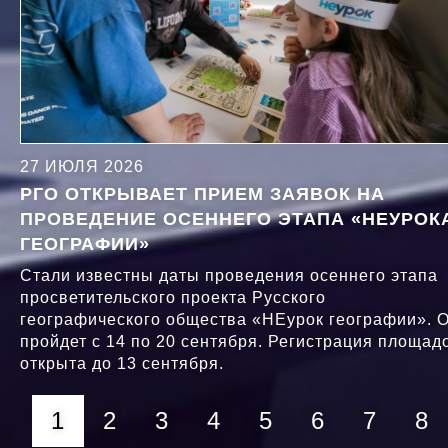
27 ИЮЛЯ 2026
РГО ОТКРЫВАЕТ ПРИЕМ ЗАЯВОК НА
ПРОВЕДЕНИЕ ОСЕННЕГО ЭТАПА «НЕУРОК
ГЕОГРАФИИ»
Стали известны даты проведения осеннего этапа
просветительского проекта Русского
географического общества «НЕурок географии». 
пройдет с 14 по 20 сентября. Регистрация площад
открыта до 13 сентября.
Текущая
1
Page
2
Page
3
Page
4
Page
5
Page
6
Page
7
Pa
8
Нумерация