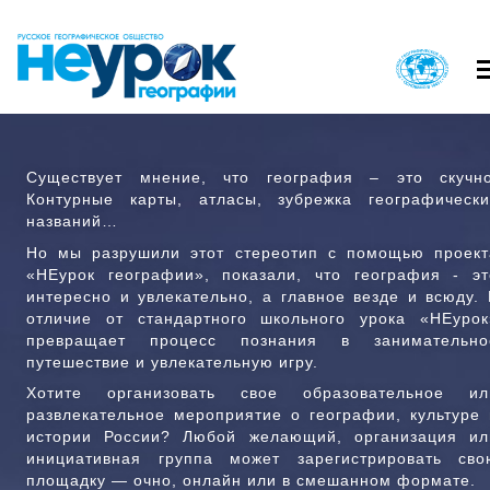
Перейти
к
основному
содержанию
Вход в личный кабинет
Существует мнение, что география – это скучно
О ПРОЕКТЕ
КАК ПРИНЯТЬ
Контурные карты, атласы, зубрежка географически
ГЛАВНОЕ
ГЛАВНОЕ
названий…
МЕНЮ
МЕНЮ
НАЙТИ МЕРОПРИЯТИЕ
РЕГИСТРАЦИЯ 
Но мы разрушили этот стереотип с помощью проект
1
2
«НЕурок географии», показали, что география - эт
ВОПРОСЫ И ОТВЕТЫ
КОНТАКТ
интересно и увлекательно, а главное везде и всюду. 
отличие от стандартного школьного урока «НЕурок
превращает процесс познания в занимательно
путешествие и увлекательную игру.
Хотите организовать свое образовательное ил
развлекательное мероприятие о географии, культуре 
истории России? Любой желающий, организация ил
инициативная группа может зарегистрировать сво
площадку — очно, онлайн или в смешанном формате.