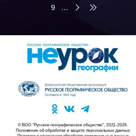
страниц
страница
Page
9
…
Следующая
Последняя
страница
страница
© ВОО "Русское географическое общество", 2021-2026.
Положение об обработке и защите персональных данных
Политика в отношении обработки персональных данных