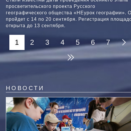
просветительского проекта Русского
географического общества «НЕурок географии». 
пройдет с 14 по 20 сентября. Регистрация площад
открыта до 13 сентября.
Текущая
1
Page
2
Page
3
Page
4
Page
5
Page
6
Page
7
Нумерация
Следующая
страниц
страница
Последняя
страница
страница
НОВОСТИ