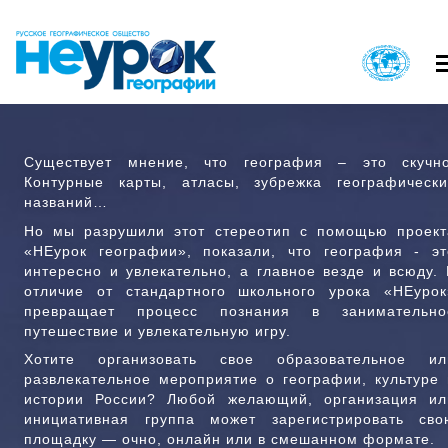
Перейти
к
основному
содержанию
Вход в личный кабинет
Существует мнение, что география – это скучно
О ПРОЕКТЕ
КАК ПРИНЯТЬ
Контурные карты, атласы, зубрежка географически
ГЛАВНОЕ
ГЛАВНОЕ
названий…
МЕНЮ
МЕНЮ
НАЙТИ МЕРОПРИЯТИЕ
РЕГИСТРАЦИЯ 
Но мы разрушили этот стереотип с помощью проект
1
2
«НЕурок географии», показали, что география - эт
ВОПРОСЫ И ОТВЕТЫ
КОНТАКТ
интересно и увлекательно, а главное везде и всюду. 
отличие от стандартного школьного урока «НЕурок
превращает процесс познания в занимательно
путешествие и увлекательную игру.
Хотите организовать свое образовательное ил
развлекательное мероприятие о географии, культуре 
истории России? Любой желающий, организация ил
инициативная группа может зарегистрировать сво
площадку — очно, онлайн или в смешанном формате.