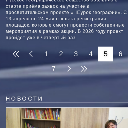
старте приёма заявок на участие в
просветительском проекте «НЕурок географии». С
13 апреля по 24 мая открыта регистрация
площадок, которые смогут провести собственные
мероприятия в рамках акции. В 2026 году проект
пройдёт уже в четвёртый раз.
Page
1
Page
2
Page
3
Page
4
Текущ
5
Pa
6
Нумерация
Первая
Предыдущая
страниц
Page
7
стран
страница
страница
Следующая
Последняя
страница
страница
НОВОСТИ