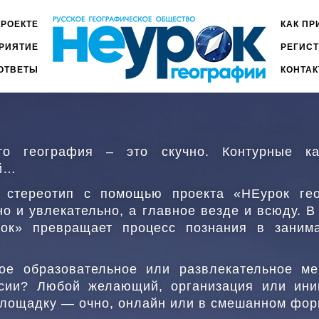
ПРОЕКТЕ
КАК ПР
ГЛАВ
РИЯТИЕ
РЕГИС
МЕН
2
ОТВЕТЫ
КОНТА
то география – это скучно. Контурные ка
ий…
стереотип с помощью проекта «НЕурок гео
но и увлекательно, а главное везде и всюду. В
ок» превращает процесс познания в заним
вое образовательное или развлекательное ме
ссии? Любой желающий, организация или ини
площадку — очно, онлайн или в смешанном фор