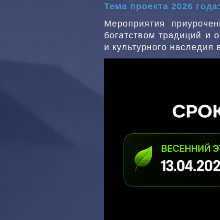
Тема проекта 2026 год
Мероприятия приурочен
богатством традиций и о
и культурного наследия 