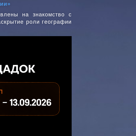
зии»
авлены на знакомство с
раскрытие роли географии