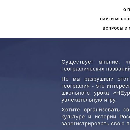
Перейти
к
О 
ГЛАВНОЕ
основному
НАЙТИ МЕРОП
МЕНЮ
содержанию
1
ВОПРОСЫ И 
Существует мнение, ч
географических назван
Но мы разрушили этот 
география - это интерес
школьного урока «НЕур
увлекательную игру.
Хотите организовать с
культуре и истории Ро
зарегистрировать свою 