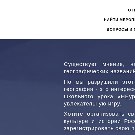
Перейти
к
О 
ГЛАВНОЕ
основному
НАЙТИ МЕРОП
МЕНЮ
содержанию
1
ВОПРОСЫ И 
Существует мнение, ч
географических назван
Но мы разрушили этот 
география - это интерес
школьного урока «НЕур
увлекательную игру.
Хотите организовать с
культуре и истории Ро
зарегистрировать свою 