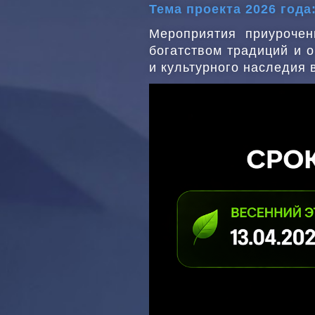
Тема проекта 2026 год
Мероприятия приурочен
богатством традиций и о
и культурного наследия 