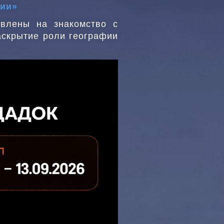
зии»
авлены на знакомство с
раскрытие роли географии