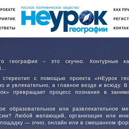
ПРОЕКТЕ
КАК ПР
ГЛАВ
РИЯТИЕ
РЕГИС
МЕН
2
ОТВЕТЫ
КОНТА
то география – это скучно. Контурные ка
ий…
стереотип с помощью проекта «НЕурок гео
но и увлекательно, а главное везде и всюду. В
ок» превращает процесс познания в заним
вое образовательное или развлекательное ме
ссии? Любой желающий, организация или ини
площадку — очно, онлайн или в смешанном фор