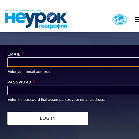
Skip
to
main
content
Вход в личный кабинет
EMAIL
О ПРОЕКТЕ
КАК ПРИНЯТЬ
ГЛАВНОЕ
ГЛАВНОЕ
МЕНЮ
МЕНЮ
НАЙТИ МЕРОПРИЯТИЕ
РЕГИСТРАЦИЯ 
Enter your email address.
1
2
ВОПРОСЫ И ОТВЕТЫ
КОНТАКТ
PASSWORD
Enter the password that accompanies your email address.